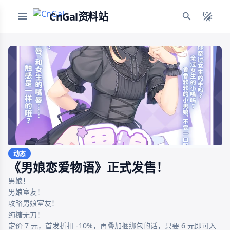
CnGal资料站
动态
《男娘恋爱物语》正式发售！
男娘！

男娘室友！

攻略男娘室友！

纯糖无刀！

定价 7 元，首发折扣 -10%，再叠加捆绑包的话，只要 6 元即可入