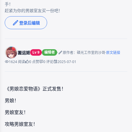
手！

赶紧为你的男娘室友买一份吧！
登录后编辑
搬运姬
Lv 9
编辑者
·
·
原作者：磷光工作室的沙哥
原文链接
2025-07-01
1624 阅读
0 点赞
0 评论
《男娘恋爱物语》正式发售！
男娘！
男娘室友！
攻略男娘室友！