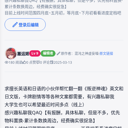
感兴趣私聊我QAQ【有报酬，具体私聊，但是不多，优先物料置换-
累计条数换周边，经费确实很捉急】

目前上线时间范围四月底~五月初，等月底~下月初看看进度定档吧
登录后编辑
搬运姬
Lv 9
编辑者
·
·
原作者：混沌之神虚妄喵
原文链接
2025-03-13
180 阅读
0 点赞
0 评论
求擅长英语和日语的小伙伴帮忙翻一翻《叛逆神魂》英文和
日文版，卡牌剧情等等各种文案都需要，有兴趣私聊我
大学生也可以希望最近时间多点（线上）
感兴趣私聊我QAQ【有报酬，具体私聊，但是不多，优先
物料置换-累计条数换周边，经费确实很捉急】