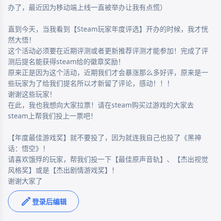
办了，最近因为移动端上线一直被举办让我有点慌）

直到今天，当我看到【Steam玩家年度评选】开办的时候，我才恍
然大悟！

这个活动必须要在近期评测或者更新推荐评测才能参加！完成了评
测后提名能获得steam给的徽章奖励！

原来正是因为这个活动，近期我们才会暴涨那么多好评，原来是一
些玩家为了给我们提名所以才新留了评论，感动！！！

谢谢这些玩家！

在此，我也我想向大家拉票！请在steam购买过游戏的大家去
steam上帮我们投上一票吧！

【年度最佳游戏奖】就不要投了，因为就连我自己也投了《黑神
话：悟空》！

请喜欢饿殍的玩家，帮我们投一下【最佳原声音轨】、【杰出视觉
风格奖】或是【杰出剧情游戏奖】！

谢谢大家了
登录后编辑