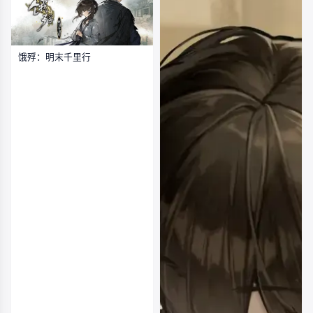
饿殍：明末千里行