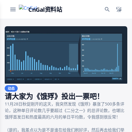
CnGal资料站
动态
请大家为《饿殍》投出一票吧！
11月28日秋促刚开的这天，我突然发现《饿殍》暴涨了500多条评
论，这种单日评论数几乎要超过《二分之一》的总评论数，也堪比
饿殍首发日和热度最高的六月的单日平均数，令我感到很反常！

（是的，我差点以为是不是谁在给我们刷好评，然后再去给我们举