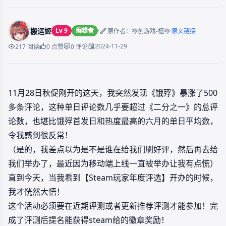
搬运姬
Lv 9
编辑者
·
·
原作者：零创游戏-嵇零
原文链接
2024-11-29
217 阅读
0 点赞
0 评论
11月28日秋促刚开的这天，我突然发现《饿殍》暴涨了500
多条评论，这种单日评论数几乎要超过《二分之一》的总评
论数，也堪比饿殍首发日和热度最高的六月的单日平均数，
令我感到很反常！
（是的，我差点以为是不是谁在给我们刷好评，然后再去给
我们举办了，最近因为移动端上线一直被举办让我有点慌）
直到今天，当我看到【Steam玩家年度评选】开办的时候，
我才恍然大悟！
这个活动必须要在近期评测或者更新推荐评测才能参加！完
成了评测后提名能获得steam给的徽章奖励！