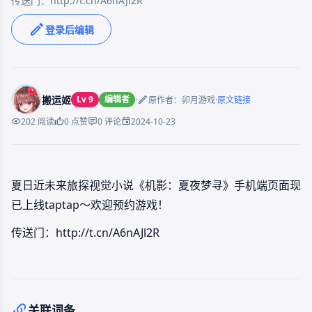
传送门：http://t.cn/A6nAJl2R ​
登录后编辑
搬运姬
Lv 9
编辑者
·
·
原作者：卯月游戏
原文链接
2024-10-23
202 阅读
0 点赞
0 评论
夏日近未来旅探视觉小说《机影：夏夜梦寻》手机端页面现
已上线taptap～欢迎预约游戏！
传送门：http://t.cn/A6nAJl2R ​
关联词条