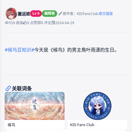
搬运姬
Lv 9
编辑者
·
·
原作者：KIDFansClub
原文链接
2024-04-29
559 阅读
0 点赞
0 评论
#候鸟豆知识#
今天是《候鸟》的男主角叶雨潇的生日。
关联词条
KID Fans Club
候鸟