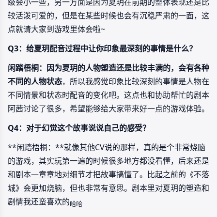
级会小一些，另一方面是因为夏玥在前期的整体表现还是比
较活泼可爱的，但是在某些时候也会有沉稳严肃的一面，这
点就请大家到游戏里体会啦~
Q3：给夏玥配音过程中让你印象最深刻的事情是什么？
闲踏梧桐：
因为
夏玥的人物塑造还是比较丰满的，会有各种
不同的人物状态
，所以我感觉印象比较深刻的事情是人物在
不同情景和状态时配音的变化吧。这点也和协助帮忙的剧本
阿茜讨论了很多，希望能够给大家带来好一点的游戏体验。
Q4：对于幻觉这个故事说说自己的感受？
**闲踏梧桐：**就像其他CV说的那样，真的是个非常烧脑
的游戏，其实玩第一遍的时候很多地方都没看懂，后来还是
和剧本一章章地对细节才把故事搞懂了。比起之前的《不落
城》会更加烧脑，但也非常有意思。剧本里对夏玥的塑造和
剧情我还蛮喜欢的
哈哈