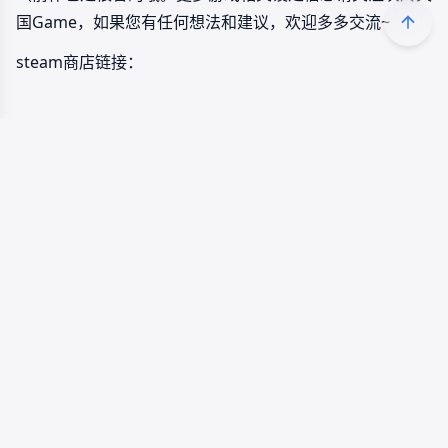
国Game，如果您有任何想法和建议，欢迎多多交流~
steam商店链接：
关联词条
不落城
幻觉
编辑记录
Lv 9
莫言国G编辑部
2022-01-03 22:45
编辑文章内容
Lv 9
莫言国G编辑部