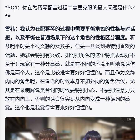
**Q1：你在为蒋琴配音过程中需要克服的最大问题是什么?
**
雪祎：
我认为在配蒋琴的过程中需要
平衡角色的性格与对话
感，
以及
平衡在普通场景下的这个角色的性格区分程度
。蒋
琴呢平时是个很文静的女孩子，但是一旦谈到她特别喜欢的
话题，她就会特别有兴致，如何把角色的这个特点表现好不
至于让玩家有一种分离感，就是在不同的环境里听她说话仿
佛是两个人，这个是比较难需要好好把握的。而且作为文静
内向的角色呢，在说话的时候本身不如外向的角色活泼，尤
其是在录制解说类台词的时候要特别小心，不要把注意力只
放在内向上，否则的话会很容易从内向变成一种读词的感
觉。这个也是我觉得需要来好好把握的。