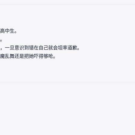
高中生。
。
，一旦意识到错在自己就会坦率道歉。
魔乱舞还是把她吓得够呛。