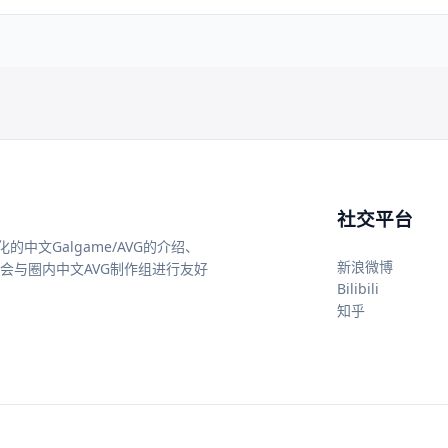
社交平台
中文Galgame/AVG的介绍、
新浪微博
还会与圈内中文AVG制作组进行友好
Bilibili
知乎