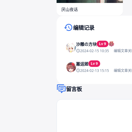
厌山夜话
编辑记录
沙雕の方块
Lv 9
2024-02-15 10:35
编辑文章关
搬运姬
Lv 9
2024-02-13 15:15
编辑文章关
留言板