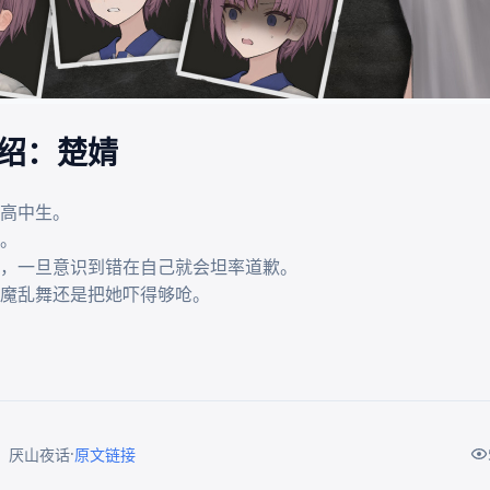
绍：楚婧
高中生。

。

，一旦意识到错在自己就会坦率道歉。

·
：厌山夜话
原文链接