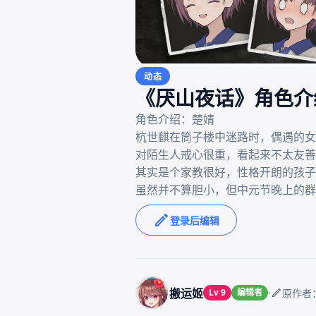
动态
《厌山夜话》角色介
角色介绍：楚婧

杭世麒在筒子楼中迷路时，偶遇的女
对陌生人戒心很重，看起来不太友善
其实是个家教很好，性格开朗的孩子
登录后编辑
搬运姬
·
Lv 9
编辑者
原作者