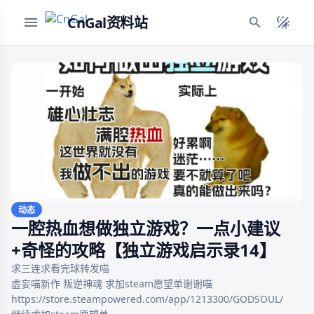
CnGal资料站
动态
一腔热血想做独立游戏？一点小建议
+奇怪的攻略【独立游戏启示录14】
求三连求看完球转发喵

虚妄喵新作 叛逆神魂 求加steam愿望单谢谢喵

https://store.steampowered.com/app/1213300/GODSOUL/
