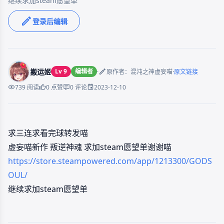
继续求加steam愿望单
登录后编辑
搬运姬
Lv 9
编辑者
·
·
原作者：混沌之神虚妄喵
原文链接
2023-12-10
739 阅读
0 点赞
0 评论
求三连求看完球转发喵
虚妄喵新作 叛逆神魂 求加steam愿望单谢谢喵
https://store.steampowered.com/app/1213300/GODS
OUL/
继续求加steam愿望单