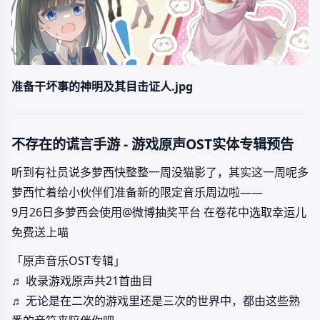
准备干坏事的神明及其目击证人.jpg
不存在的谎言手游 - 游戏原声OST实体专辑预告
听到有社员说多萝西快整整一周没猫影了，其实这一周呢多
萝西忙着给小伙伴们准备新的限定音乐周边啦——
9月26日多萝西会使用@微博抽奖平台 在卷花中选取幸运儿
免费送上喵
「原声音乐OST专辑」
♬ 收录游戏原声共21首曲目
♬ 无论是在二次的游戏里还是三次的世界中，都由这些熟