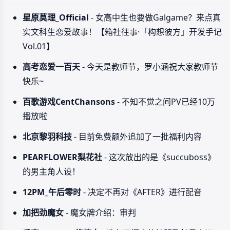
星原莫理_Official
- 女高中生也要做Galgame？来点真
实文科生恋爱故事！【箱社往事·「构想彼方」开发手记
Vol.01】
高考恋爱一百天
- 今天是教师节，罗小涵祝大家教师节
快乐~
百歌游戏CentChansons
- 不知不觉之间PV已经10万
播放啦
北京黎羽科技
- 目前免费额外追加了一批福利内容
PEARFLOWER梨花社
- 这次放出的是《succuboss》
的男主角人设！
12PM_午后零时
- 决定不再对《AFTER》进行配音
加把劲魔女
- 魔女牌介绍：审判