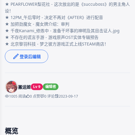
★ PEARFLOWER梨花社 - 这次放出的是《succuboss》的男主角人
设！

★ 12PM_午后零时 - 决定不再对《AFTER》进行配音

★ 加把劲魔女 - 魔女牌介绍：审判

★ 千夜Kanami_修炼中 - 准备干坏事的神明及其目击证人.jpg

★ 不存在的谎言手游 - 游戏原声OST实体专辑预告

登录后编辑
搬运姬
Lv 9
编辑者
2023-09-17
1005 阅读
0 点赞
0 评论
概览