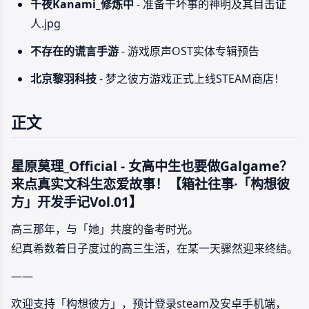
千夜Kanami_修炼中
- 准备干坏事的神明及其目击证
人.jpg
不存在的谎言手游
- 游戏原声OST实体专辑预告
北京黎羽科技
- 梦之彼方游戏正式上线STEAM商店！
正文
星原莫理_Official - 女高中生也要做Galgame？
来点真实文科生恋爱故事！【箱社往事·「构想彼
方」开发手记Vol.01】
高三那年，与「她」共度的备考时光。
纪真希数着日子度过的高三生活，在某一天骤然迎来终结。
——
欢迎支持「构想彼方」，预计登录steam及安卓手机端，