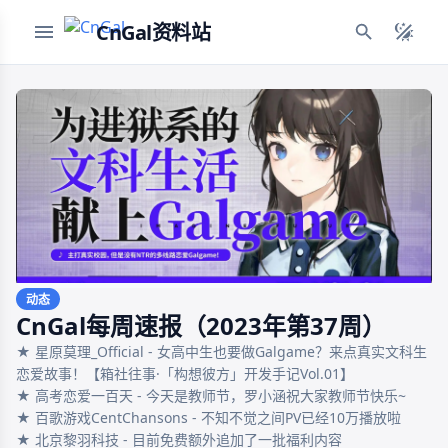
CnGal资料站
动态
CnGal每周速报（2023年第37周）
★ 星原莫理_Official - 女高中生也要做Galgame？来点真实文科生
恋爱故事！【箱社往事·「构想彼方」开发手记Vol.01】

★ 高考恋爱一百天 - 今天是教师节，罗小涵祝大家教师节快乐~

★ 百歌游戏CentChansons - 不知不觉之间PV已经10万播放啦

★ 北京黎羽科技 - 目前免费额外追加了一批福利内容
