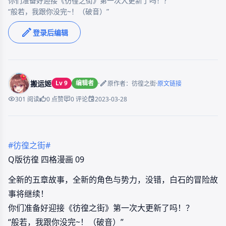
你们准备好迎接《彷徨之街》第一次大更新了吗！？

登录后编辑
搬运姬
Lv 9
编辑者
·
·
原作者：彷徨之街
原文链接
2023-03-28
301 阅读
0 点赞
0 评论
#彷徨之街#
Q版彷徨 四格漫画 09
全新的五章故事，全新的角色与势力，没错，白石的冒险故
事将继续！
你们准备好迎接《彷徨之街》第一次大更新了吗！？
“般若，我跟你没完~！（破音）”