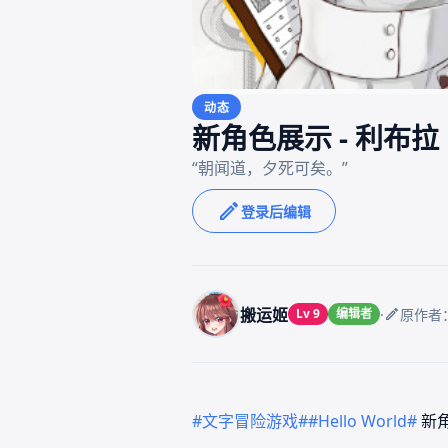
动态
新角色展示 - 利布拉
登录后编辑
搬运姬
·
Lv 9
编辑者
原作者：
#文字冒险游戏#
#Hello World#
新