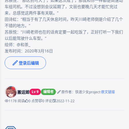
苏辰悦：“那区别可大了，如果这次成了，那我和你一样都是高速动
车组司机。不过没想到会议延期了，文丽也要晚几天才能忙完过
来，总感觉这两件事有关联。”

田诗虹：“相当于有了几天休息时间，昨天川崎老师倒是介绍了几个
不错的地方。”

苏辰悦：“川崎老师也在的话肯定要一起吃饭了，正好打听一下我们
以后能驾驶什么车型。”

绘师：@和茶_

登录后编辑
搬运姬
Lv 9
编辑者
·
·
原作者：铁道少女project
原文链接
2022-11-22
1178 阅读
0 点赞
0 评论