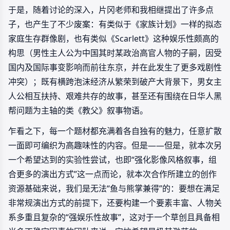
于是，随着讨论的深入，片冈老师和我相继提出了许多点
子，也产生了不少废案：有类似于《家族计划》一样的拟态
家庭生存群像剧，也有类似《Scarlett》这种娱乐性颇高的
构思（男性主人公为中国其时某政治高官人物的子嗣，因受
国内及国际事变影响而前往东京，并在此发生了更多戏剧性
冲突）；既有横跨泡沫经济从繁荣到破产大背景下，男女主
人公相互扶持、艰难共存的故事，甚至还有围绕在日华人黑
帮问题为主轴的类《教父》叙事物语。
乍看之下，每一个题材都充满着各自独有的魅力，任意扩散
一面即可编织为高趣味性的内容。但是——但是，就本次另
一个希望达到的实验性尝试，也即“强化影像风格叙事，组
合更多的演出方式”这一点而论，就本次合作所建立的创作
资源基础来说，我们是无法“鱼与熊掌兼得”的：要想在满足
非常规演出方式的前提下，还要构建一个要素丰富、人物关
系多重且复杂的“强娱乐性故事”，这对于一个草创且具备相