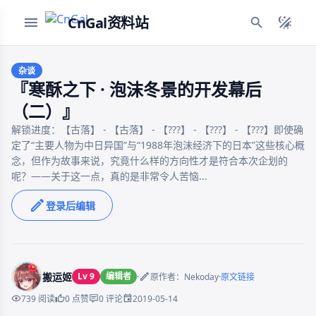
CnGal资料站
杂谈
『寒酥之下 · 泡沫冬景的开发幕后
（二）』
解锁进度：【古落】 - 【古落】 - 【???】 - 【???】 - 【???】即使确
定了“主要人物为中日异国”与“1988年泡沫经济下的日本”这些核心概
念，但作为故事来说，究竟什么样的方向性才是符合本次企划的
呢？——关于这一点，真的是非常令人苦恼...
登录后编辑
搬运姬
Lv 9
编辑者
·
·
原作者：Nekoday
原文链接
2019-05-14
739 阅读
0 点赞
0 评论