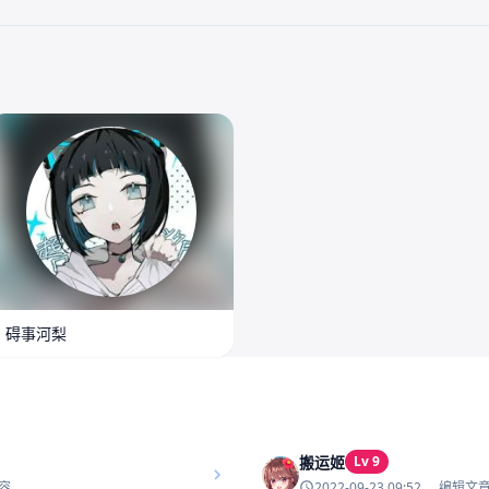
碍事河梨
搬运姬
Lv 9
2022-09-23 09:52
容
编辑文