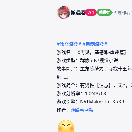
搬运姬
·
Lv 9
编辑者
原作者
#独立游戏#
#自制游戏#
游戏名：《再见，塞德娜-重逢篇》
游戏类型：群像adv/视觉小说
故事简介：主角陈绮为了寻找十五年
近......
游戏简介：有男性【注意】，无h，
游戏分辨率：1024*768
游戏引擎：NVLMaker for KRKR
作者：
@碍事河梨