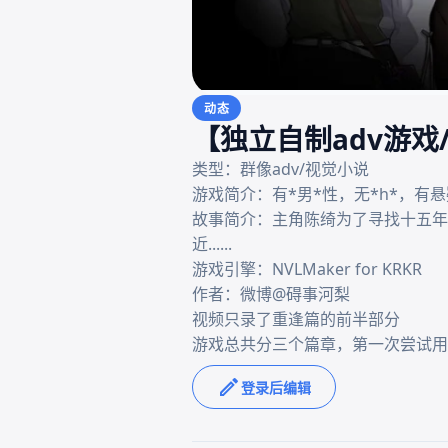
动态
【独立自制adv游戏
类型：群像adv/视觉小说

游戏简介：有*男*性，无*h*，有悬
故事简介：主角陈绮为了寻找十五年
近......

游戏引擎：NVLMaker for KRKR

作者：微博@碍事河梨

视频只录了重逢篇的前半部分

游戏总共分三个篇章，第一次尝试用n
登录后编辑