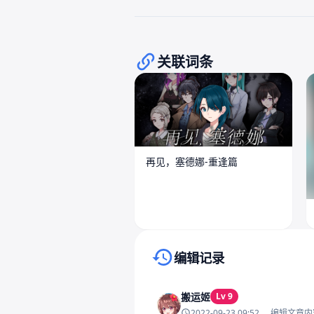
关联词条
再见，塞德娜-重逢篇
编辑记录
搬运姬
Lv 9
2022-09-23 09:52
编辑文章内