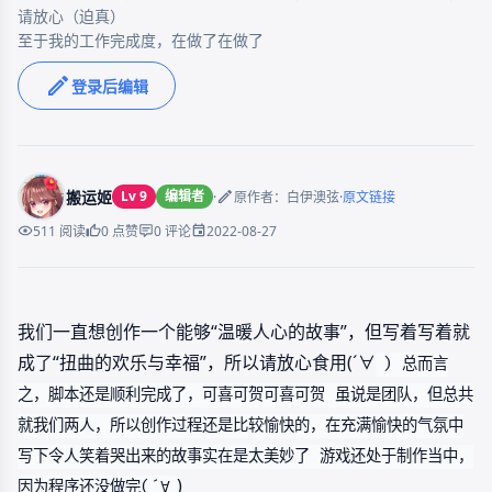
请放心（迫真）

至于我的工作完成度，在做了在做了
登录后编辑
搬运姬
Lv 9
编辑者
·
·
原作者：白伊澳弦
原文链接
2022-08-27
511 阅读
0 点赞
0 评论
我们一直想创作一个能够“温暖人心的故事”，但写着写着就
成了“扭曲的欢乐与幸福”，所以请放心食用(´∀
) 总而言
之，脚本还是顺利完成了，可喜可贺可喜可贺 虽说是团队，但总共
就我们两人，所以创作过程还是比较愉快的，在充满愉快的气氛中
写下令人笑着哭出来的故事实在是太美妙了 游戏还处于制作当中，
)
因为程序还没做完(´∀