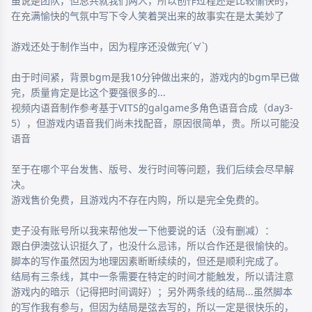
虽说是团队，但总共就我们两人，所以创作过程还是比较愉快的，
在充满愉快的气氛中写下令人笑着哭出来的故事实在是太美妙了

游戏还处于制作当中，因为程序还没做完(´∀`)

由于时间紧，背景bgm是我10分钟做出来的，游戏内的bgm早已做
完，质量肯定是比这个要强很多的...

视频内语音制作参考基于VITS的galgame多角色语音合成（day3-
5），但游戏内语音我们尚未找配音，原因很简单，贵。所以可能没
语音

至于在哪个平台发售、版号、发行时间等问题，我们后续会尽早解
决。

游戏售价免费，且游戏内不存在内购，所以是完全免费的。

吏子没有账号所以我来帮他发一下他要说的话（没有删减）：

跟白伊澳弦认识挺久了，也没什么忌讳，所以合作还是很愉快的。
脚本的写作虽然因为地理因素断断续续的，但还是顺利完成了。

结局有三条线，其中一条需要在特定的时间才能触发，所以请注意
游戏内的暗示（记得把时间调好）；另外两条线的结局...虽然脚本
的写作我有参与，但因为结局是弦去写的，所以一定是很快乐的，