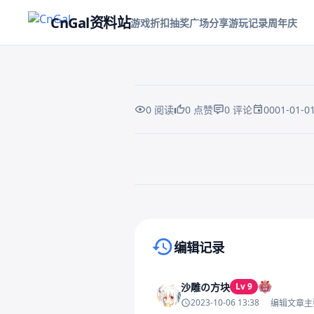
CnGal资料站
游戏折扣
抽奖
广场
分享游玩记录
周年庆
0001-01-0
0 阅读
0 点赞
0 评论
编辑记录
沙雕の方块
Lv 9
2023-10-06 13:38
编辑文章主