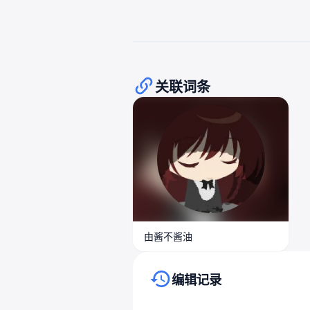
关联词条
由酱不酱油
编辑记录