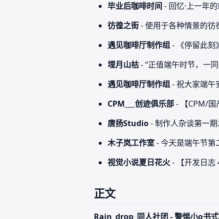
毕业后咖啡时间
- 回忆·上一年
彷徨之街
- 使用于各种情景的彷徨之
遇见咖啡厅制作组
- 《停留此
埋月山枯
- “正值端午时节，一
遇见咖啡厅制作组
- 祝大家端午
CPM___创迹俱乐部
- 【CPM
唐扬Studio
- 制作人杂谈第一
木子岚工作室
- 今天是端午节
视觉小说夏日花火
- 【开发日
正文
Rain_drop_同人社团 - 警惕小o书