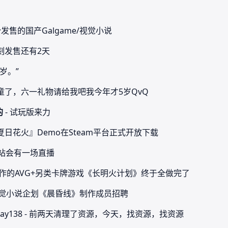
份发售的国产Galgame/视觉小说
刻发售还有2天
万岁。”
童了，六一礼物请给我吧我今年才5岁QvQ
的
- 试玩版来力
夏日花火』Demo在Steam平台正式开放下载
在B站会有一场直播
制作的AVG+另类卡牌游戏《长明火计划》终于全做完了
视觉小说企划《晨昏线》制作成员招聘
 day138 - 前两天清理了资源，今天，找资源，找资源