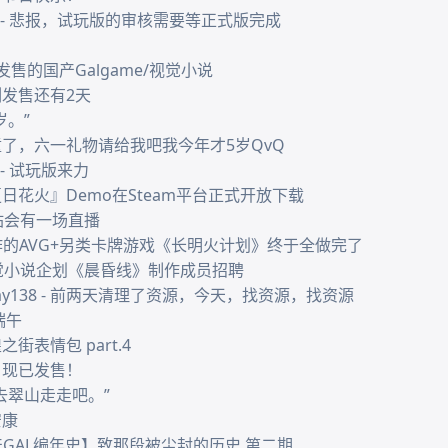
的 - 悲报，试玩版的审核需要等正式版完成

发售的国产Galgame/视觉小说

发售还有2天

。”

童了，六一礼物请给我吧我今年才5岁QvQ

- 试玩版来力

日花火』Demo在Steam平台正式开放下载

B站会有一场直播

们制作的AVG+另类卡牌游戏《长明火计划》终于全做完了

 视觉小说企划《晨昏线》制作成员招聘

day138 - 前两天清理了资源，今天，找资源，找资源

午

表情包 part.4

》现已发售！

去翠山走走吧。”

康

/国产GAL编年史】致那段被尘封的历史 第二期
