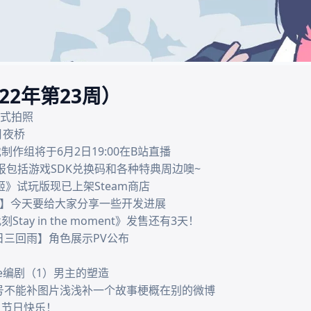
022年第23周）
书式拍照

月夜桥

制作组将于6月2日19:00在B站直播

回报包括游戏SDK兑换码和各种特典周边噢~

战姬》试玩版现已上架Steam商店

 3】今天要给大家分享一些开发进展

ay in the moment》发售还有3天！

季五日三回雨】角色展示PV公布

me编剧（1）男主的塑造

因为视频号不能补图片浅浅补一个故事梗概在别的微博

们，节日快乐！
