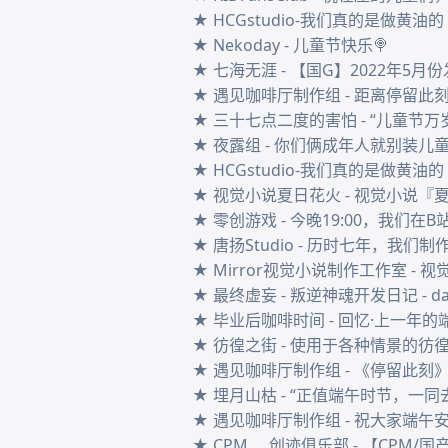
★ HCGstudio-我们真的是做黄油
★ Nekoday - 儿童节快乐🍭

★ 七海无涯 - 【国G】2022年5月份
★ 遇见咖啡厅制作组 - 距离停留此刻
★ 三十七点二度的害怕 - “儿童节万岁
★ 夜露组 - 你们俩成年人就别装儿
★ HCGstudio-我们真的是做黄油的 
★ 视觉小说夏日花火 - 视觉小说『夏
★ 零创游戏 - 今晚19:00，我们在
★ 唐扬Studio - 历时七年，我
★ Mirror视觉小说制作工作室 -
★ 最终虚妄 - 叛逆神魂开发日记 - 
★ 毕业后咖啡时间 - 回忆·上一年的端
★ 彷徨之街 - 使用于各种情景的彷徨之街
★ 遇见咖啡厅制作组 - 《停留此刻
★ 埋月山枯 - “正值端午时节，一同
★ 遇见咖啡厅制作组 - 祝大家端午安
★ CPM___创迹俱乐部 - 【CPM