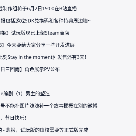
制作组将于6月2日19:00在B站直播
回报包括游戏SDK兑换码和各种特典周边噢~
战姬》试玩版现已上架Steam商店
志 3】今天要给大家分享一些开发进展
刻Stay in the moment》发售还有3天！
五日三回雨】角色展示PV公布
game编剧（1）男主的塑造
视频号不能补图片浅浅补一个故事梗概在别的微博
们，节日快乐！
的
- 悲报，试玩版的审核需要等正式版完成