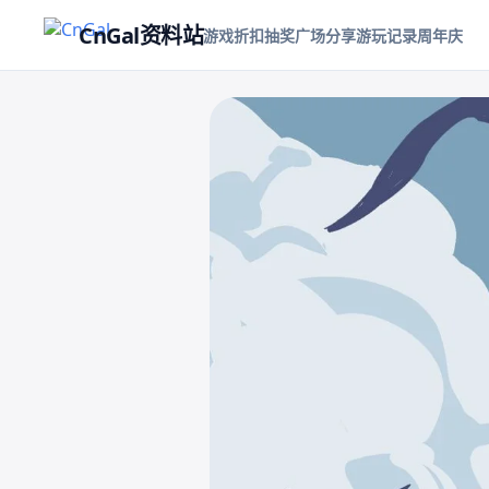
CnGal资料站
游戏折扣
抽奖
广场
分享游玩记录
周年庆