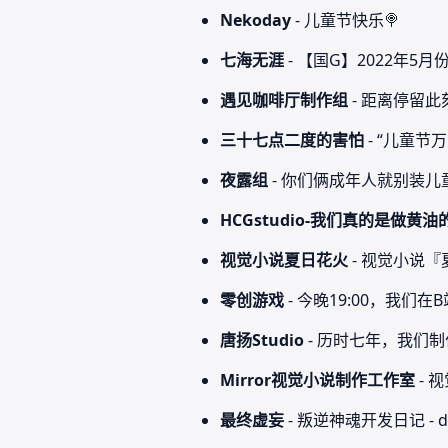
Nekoday
- 儿童节快乐🍭
七海无涯
- 【国G】2022年5月
遇见咖啡厅制作组
- 距离停留此
三十七点二度的害怕
- “儿童节
夜露组
- 你们俩成年人就别装儿
HCGstudio-我们真的是做黄油
视觉小说夏日花火
- 视觉小说『
零创游戏
- 今晚19:00，我们
唐扬Studio
- 历时七年，我们
Mirror视觉小说制作工作室
- 
最终虚妄
- 叛逆神魂开发日记 -