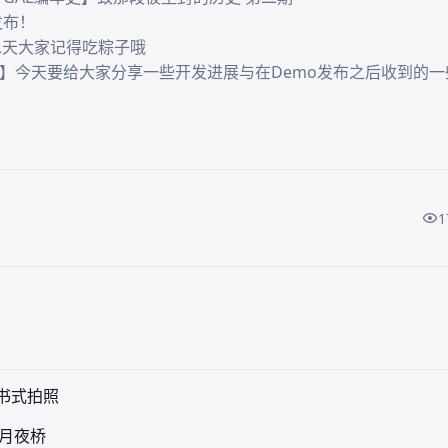
发布！

二天大家记得吃粽子哦

1
o书式拍照
—月夜桥