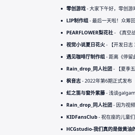
零创游戏
- 大家下午好，零创游戏
LIP制作组
- 最后一天啦！众筹
PEARFLOWER梨花社
- 《真空
视觉小说夏日花火
- 【开发日
遇见咖啡厅制作组
- 距离《停留此
Rain_drop_同人社团
- 【夏季
枫音志
- 2022年第6期正式发布
虹之笛与窗外紫藤
- 浅谈gal
Rain_drop_同人社团
- 因为
KIDFansClub
- 祝在座的儿童
HCGstudio-我们真的是做黄油