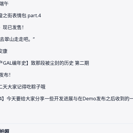
的端午
街表情包 part.4
刻》现已发售！
同去翠山走走吧。”
安康
/国产GAL编年史】致那段被尘封的历史 第二期
期发布！
第二天大家记得吃粽子哦
志 4】今天要给大家分享一些开发进展与在Demo发布之后收到的
式拍照