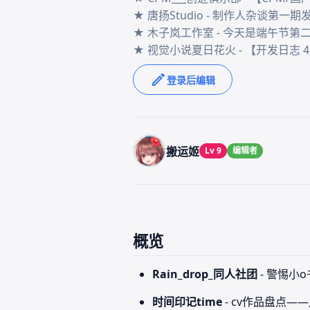
★ 唐扬Studio - 制作人杂谈第一期
★ 木子岚工作室 - 今天是端午节第
登录后编辑
搬运姬
Lv 9
编辑者
概览
Rain_drop_同人社团
- 警惕小
时间印记time
- cv作品盘点—