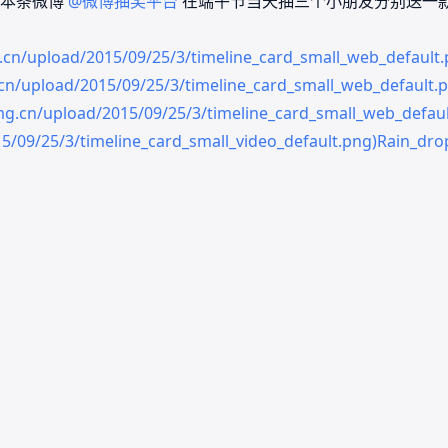
本条微博
@微博抽奖平台
在端午节当天抽三个小朋友分别送一款s
img.cn/upload/2015/09/25/3/timeline_card_small_web_defa
mg.cn/upload/2015/09/25/3/timeline_card_small_web_defau
naimg.cn/upload/2015/09/25/3/timeline_card_small_web_de
/2015/09/25/3/timeline_card_small_video_default.png)