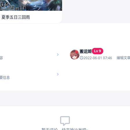
夏季五日三回雨
搬运姬
Lv 9
2022-06-01 07:46
容
编辑文
要信息
暂无评论，快来抢沙发吧~