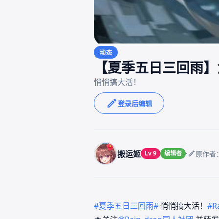
动态
【夏季五日三回雨】
登录后编辑
搬运姬
·
Lv 9
编辑者
原作者：
#夏季五日三回雨#
悄悄搞大活！
#R